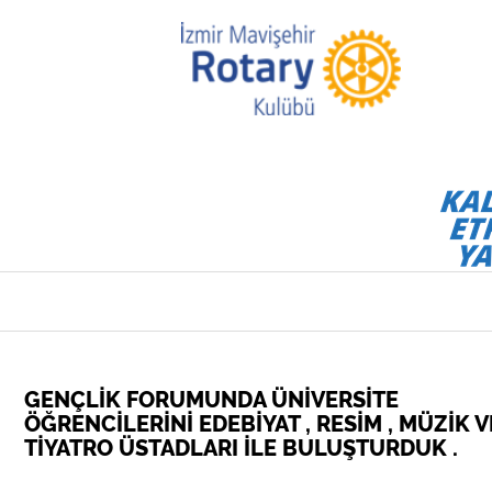
GENÇLİK FORUMUNDA ÜNİVERSİTE
ÖĞRENCİLERİNİ EDEBİYAT , RESİM , MÜZİK V
TİYATRO ÜSTADLARI İLE BULUŞTURDUK .